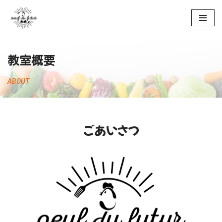
コ
ン
テ
教室概要
ン
ツ
ABOUT
へ
ス
キ
ごあいさつ
ッ
プ