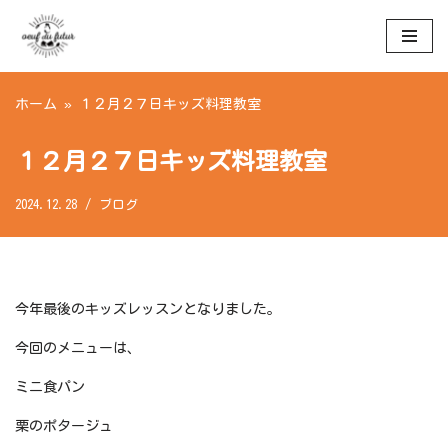
コ
ン
ホーム
»
１２月２７日キッズ料理教室
テ
ン
ツ
１２月２７日キッズ料理教室
へ
ス
2024.12.28
ブログ
キ
ッ
プ
今年最後のキッズレッスンとなりました。
今回のメニューは、
ミニ食パン
栗のポタージュ