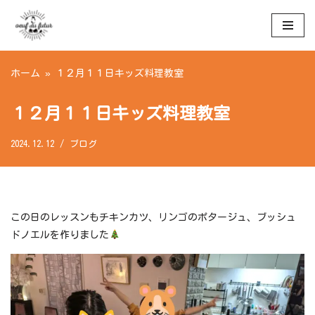
コ
ン
ホーム
»
１２月１１日キッズ料理教室
テ
ン
ツ
１２月１１日キッズ料理教室
へ
ス
2024.12.12
ブログ
キ
ッ
プ
この日のレッスンもチキンカツ、リンゴのポタージュ、ブッシュ
ドノエルを作りました